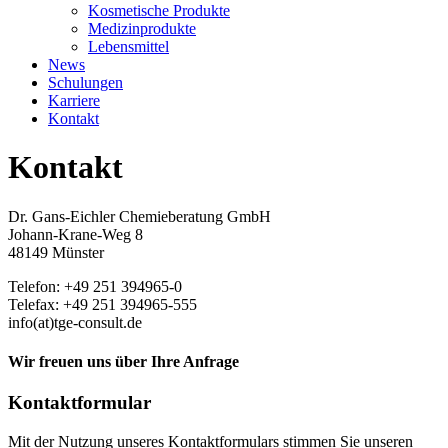
Kosmetische Produkte
Medizinprodukte
Lebensmittel
News
Schulungen
Karriere
Kontakt
Kontakt
Dr. Gans-Eichler Chemieberatung GmbH
Johann-Krane-Weg 8
48149 Münster
Wir benutzen Cookies
Telefon: +49 251 394965-0
Wir nutzen Cookies auf unserer Website. Einige von ihnen sind
Telefax: +49
251 394965-555
essenziell für den Betrieb der Seite, während andere uns helfen, diese
info(at)tge-consult.de
Website und die Nutzererfahrung zu verbessern (Tracking Cookies).
Sie können selbst entscheiden, ob Sie die Cookies zulassen möchten.
Wir freuen uns über Ihre Anfrage
Bitte beachten Sie, dass bei einer Ablehnung womöglich nicht mehr
alle Funktionalitäten der Seite zur Verfügung stehen.
Kontaktformular
Akzeptieren
Ablehnen
Weitere Informationen
|
Impressum
Mit der Nutzung unseres Kontaktformulars stimmen Sie unseren